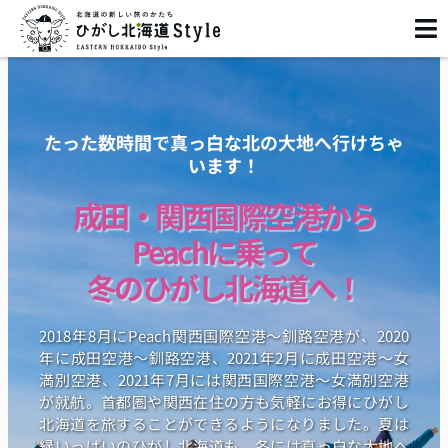
内
容
を
ス
キ
ッ
たった数時間で真っ白な北の大地へ行けちゃ
プ
います！
成田・関西国際空港から
Peachに乗って
冬のひがし北海道へ！
2018年8月にPeach関西国際空港〜釧路空港が、2020
年に成田空港〜釧路空港、2021年2月に成田空港〜女
満別空港、2021年7月には関西国際空港〜女満別空港
が就航。首都圏や関西在住の方も気軽にお得にひがし
北海道を旅することができるようになりました。夏は
緑いっぱいのひがし北海道も、冬には真っ白な大地へ