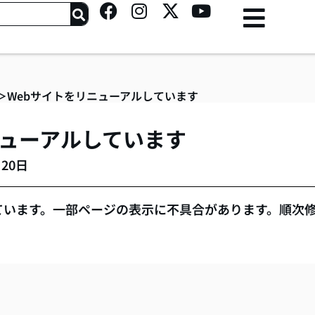
F
I
X
Y
a
n
-
o
c
s
t
u
e
t
w
t
b
a
i
u
o
g
t
b
＞
Webサイトをリニューアルしています
o
r
t
e
k
a
e
ニューアルしています
m
r
20日
ています。一部ページの表示に不具合があります。順次