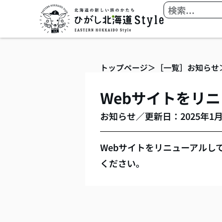
内
検
容
索
を
ス
キ
トップページ
＞
［一覧］お知らせ
ッ
プ
Webサイトをリ
お知らせ
／
更新日：2025年1月
Webサイトをリニューアルし
ください。