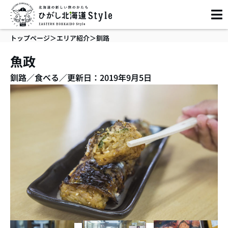
内
容
を
トップページ
＞
エリア紹介
＞
釧路
ス
キ
魚政
ッ
釧路
／
食べる
／
更新日：2019年9月5日
プ