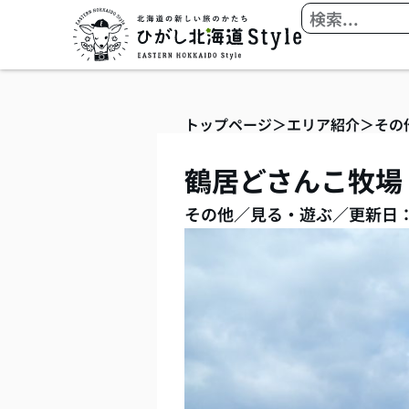
内
検
容
索
を
ス
キ
トップページ
＞
エリア紹介
＞
その
ッ
プ
鶴居どさんこ牧場
その他
／
見る・遊ぶ
／
更新日：