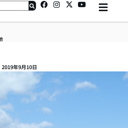
F
I
X
Y
a
n
-
o
c
s
t
u
e
t
w
t
b
a
i
u
o
g
t
b
他
o
r
t
e
k
a
e
m
r
2019年9月10日