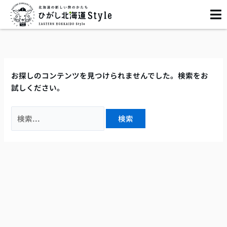
内
検
容
索
を
対
ス
象:
キ
ッ
お探しのコンテンツを見つけられませんでした。検索をお
プ
試しください。