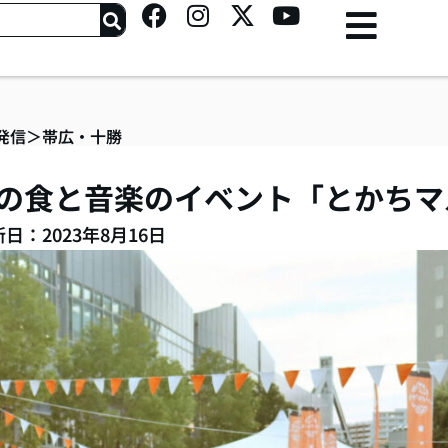
F
I
X
Y
a
n
-
o
c
s
t
u
e
t
w
t
b
a
i
u
o
g
t
b
発信
＞
帯広・十勝
o
r
t
e
k
a
e
の食と音楽のイベント「とかちマ
m
r
日：2023年8月16日