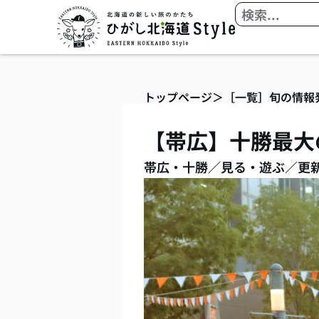
内
検
容
索
を
ス
キ
トップページ
＞
［一覧］旬の情報
ッ
プ
【帯広】十勝最大
帯広・十勝
／
見る・遊ぶ
／
更新