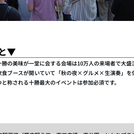
と▼
十勝の美味が一堂に会する会場は10万人の来場者で大盛
時まで飲食ブースが開いていて「秋の夜×グルメ×生演奏」
つと称される十勝最大のイベントは参加必須です。