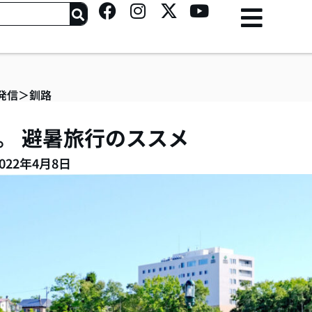
F
I
X
Y
a
n
-
o
c
s
t
u
e
t
w
t
b
a
i
u
o
g
t
b
発信
＞
釧路
o
r
t
e
k
a
e
。 避暑旅行のススメ
m
r
022年4月8日