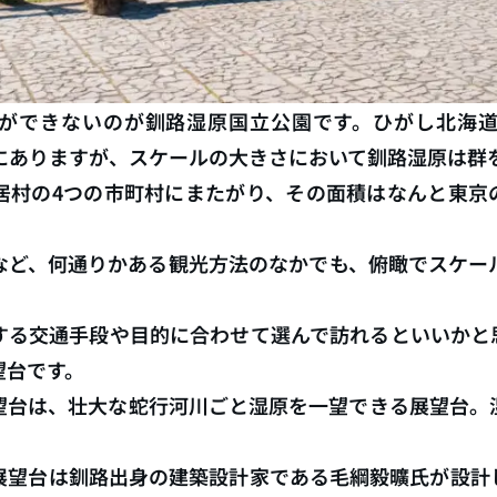
ができないのが釧路湿原国立公園です。ひがし北海
所にありますが、スケールの大きさにおいて釧路湿原は群
居村の4つの市町村にまたがり、その面積はなんと東京
など、何通りかある観光方法のなかでも、俯瞰でスケー
する交通手段や目的に合わせて選んで訪れるといいかと
望台です。
望台は、壮大な蛇行河川ごと湿原を一望できる展望台。
。
展望台は釧路出身の建築設計家である毛綱毅曠氏が設計