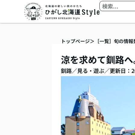
内
検
容
索
を
ス
キ
トップページ
＞
［一覧］旬の情報
ッ
プ
涼を求めて釧路へ
釧路
／
見る・遊ぶ
／
更新日：2