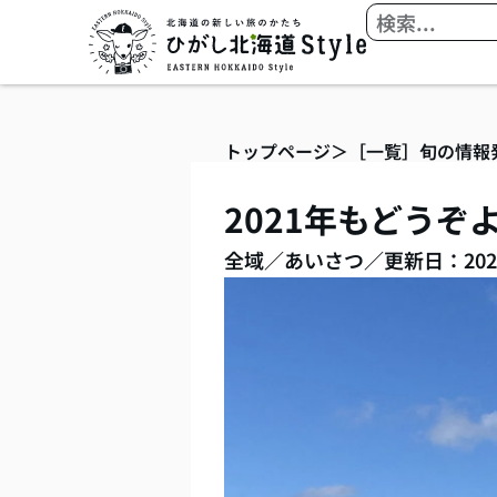
内
検
容
索
を
ス
キ
トップページ
＞
［一覧］旬の情報
ッ
プ
2021年もどう
全域
／
あいさつ
／
更新日：202