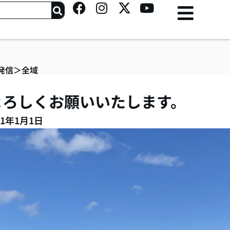
F
I
X
Y
a
n
-
o
c
s
t
u
e
t
w
t
b
a
i
u
o
g
t
b
発信
＞
全域
o
r
t
e
k
a
e
ぞよろしくお願いいたします。
m
r
1年1月1日