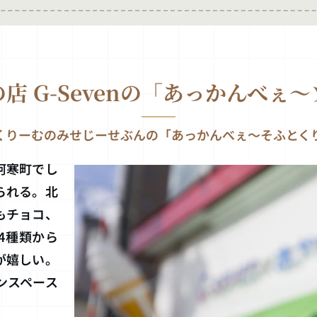
 G-Sevenの
「あっかんべぇ〜
くりーむのみせじーせぶんの「あっかんべぇ〜そふとく
阿寒町でし
られる。北
もチョコ、
4種類から
が嬉しい。
ンスペース