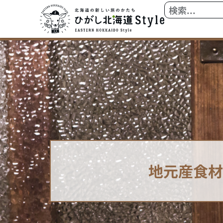
内
検
容
索
を
ス
キ
ッ
プ
地元産食材