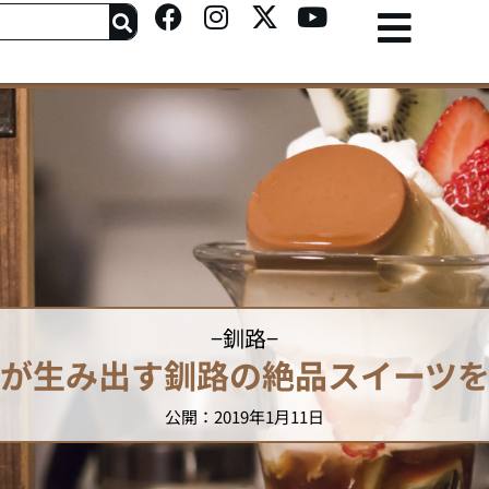
F
I
X
Y
a
n
-
o
c
s
t
u
e
t
w
t
b
a
i
u
o
g
t
b
o
r
t
e
k
a
e
m
r
−
釧路
−
が生み出す釧路の絶品スイーツ
公開：2019年1月11日