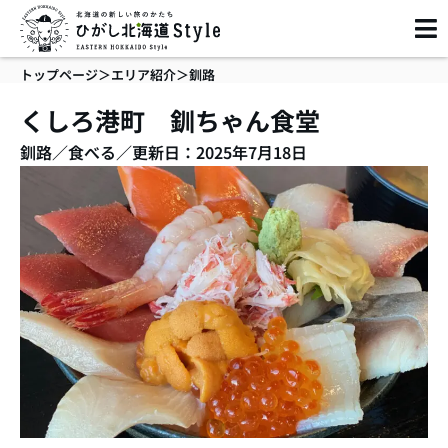
内
容
を
トップページ
＞
エリア紹介
＞
釧路
ス
キ
くしろ港町 釧ちゃん食堂
ッ
釧路
／
食べる
／
更新日：2025年7月18日
プ