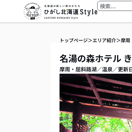
内
検
容
索
を
ス
キ
トップページ
＞
エリア紹介
＞
摩周
ッ
プ
名湯の森ホテル 
摩周・屈斜路湖
／
温泉
／
更新日