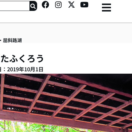
F
I
X
Y
a
n
-
o
c
s
t
u
e
t
w
t
b
a
i
u
o
g
t
b
・屈斜路湖
o
r
t
e
k
a
e
きたふくろう
m
r
：2019年10月1日