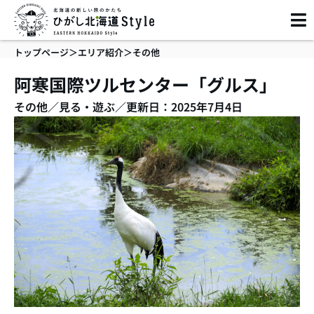
内
容
を
トップページ
＞
エリア紹介
＞
その他
ス
キ
阿寒国際ツルセンター「グルス」
ッ
その他
／
見る・遊ぶ
／
更新日：2025年7月4日
プ