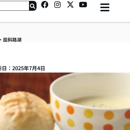
F
I
X
Y
a
n
-
o
c
s
t
u
e
t
w
t
b
a
i
u
o
g
t
b
・屈斜路湖
o
r
t
e
k
a
e
m
r
日：2025年7月4日