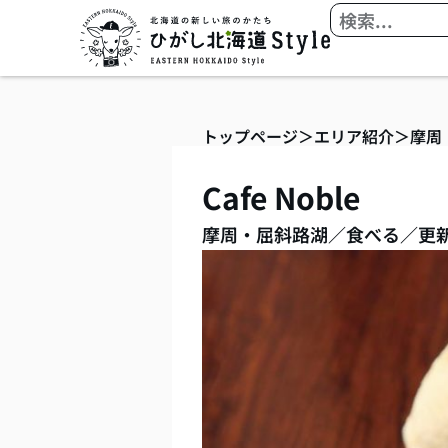
内
検
容
索
を
ス
キ
トップページ
＞
エリア紹介
＞
摩周
ッ
プ
Cafe Noble
摩周・屈斜路湖
／
食べる
／
更新