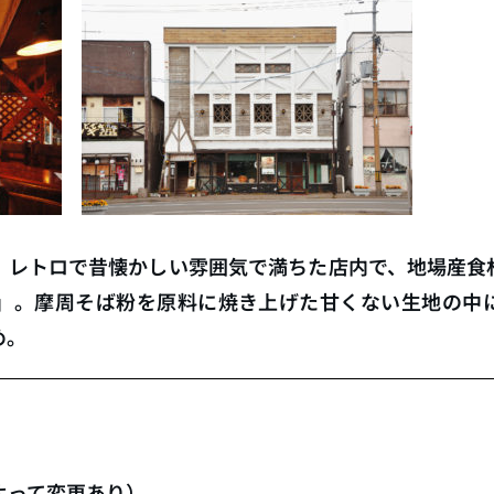
。レトロで昔懐かしい雰囲気で満ちた店内で、地場産食
」。摩周そば粉を原料に焼き上げた甘くない生地の中
め。
節によって変更あり）