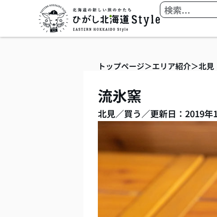
内
検
容
索
を
ス
キ
トップページ
＞
エリア紹介
＞
北見
ッ
プ
流氷窯
北見
／
買う
／
更新日：2019年