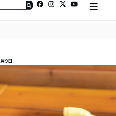
F
I
X
Y
a
n
-
o
c
s
t
u
e
t
w
t
b
a
i
u
o
g
t
b
o
r
t
e
k
a
e
m
r
1月9日