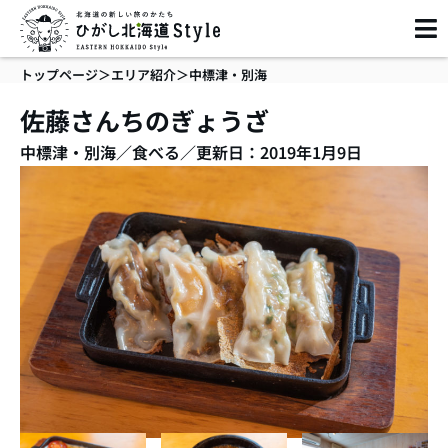
内
容
を
トップページ
＞
エリア紹介
＞
中標津・別海
ス
キ
佐藤さんちのぎょうざ
ッ
中標津・別海
／
食べる
／
更新日：2019年1月9日
プ