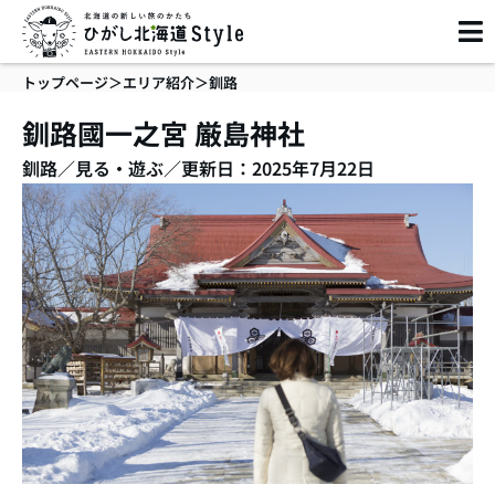
内
容
を
トップページ
＞
エリア紹介
＞
釧路
ス
キ
釧路國一之宮 厳島神社
ッ
釧路
／
見る・遊ぶ
／
更新日：2025年7月22日
プ