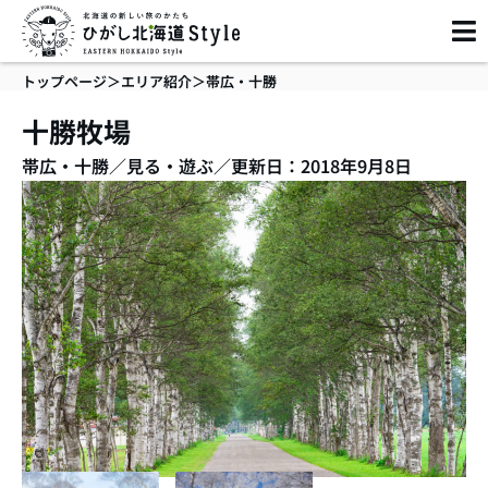
内
容
を
トップページ
＞
エリア紹介
＞
帯広・十勝
ス
キ
十勝牧場
ッ
帯広・十勝
／
見る・遊ぶ
／
更新日：2018年9月8日
プ