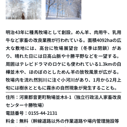
明治43年に種馬牧場として創設。めん羊、肉用牛、乳用
牛など家畜の改良業務が行われている。面積4092haの広
大な敷地には、高台に牧場展望台（冬季は閉鎖）があ
り、晴れた日には日高山脈や十勝平野などを一望する。
周囲はテレビドラマのロケにも使われている1.3kmの白
樺並木や、ほのぼのとしためん羊の放牧風景が広がる。
牧場内を流れ然別川に注ぐ小河川があり、1月から2月上
旬には樹氷とともに霧氷の自然現象が発生することも。
住所：河東郡音更町駒場並木8-1（独立行政法人家畜改良
センター十勝牧場）
電話番号：0155-44-2131
料金：無料（幹線道路以外の作業道路や場内管理施設等