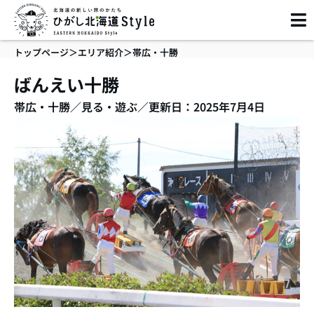
内
容
を
トップページ
＞
エリア紹介
＞
帯広・十勝
ス
キ
ばんえい十勝
ッ
帯広・十勝
／
見る・遊ぶ
／
更新日：2025年7月4日
プ