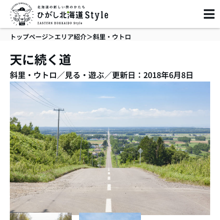
内
容
を
トップページ
＞
エリア紹介
＞
斜里・ウトロ
ス
キ
天に続く道
ッ
斜里・ウトロ
／
見る・遊ぶ
／
更新日：2018年6月8日
プ